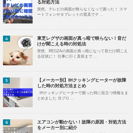
る対処方法
突然、テレビの画面が映らなくなって困った！ スマ
ートフォンやタブレットの普及でテ ...
東芝レグザの画面が真っ暗で映らない！音だ
4
けが聞こえる時の対処法
突然、REGZAの画面が真っ暗になって音だけ聞こえ
る症状に！ 仕事に行く直前まで ...
【メーカー別】IHクッキングヒーターが故障
5
した時の対処方法まとめ
IHクッキングヒーターで困った時に役立つ情報をま
とめました 当ブロ ...
エアコンが動かない！故障の原因・対処方法
6
をメーカー別に紹介