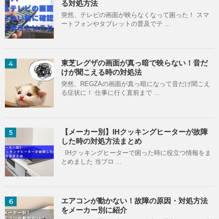
る対処方法
突然、テレビの画面が映らなくなって困った！ スマ
ートフォンやタブレットの普及でテ ...
東芝レグザの画面が真っ暗で映らない！音だ
4
けが聞こえる時の対処法
突然、REGZAの画面が真っ暗になって音だけ聞こえ
る症状に！ 仕事に行く直前まで ...
【メーカー別】IHクッキングヒーターが故障
5
した時の対処方法まとめ
IHクッキングヒーターで困った時に役立つ情報をま
とめました 当ブロ ...
エアコンが動かない！故障の原因・対処方法
6
をメーカー別に紹介