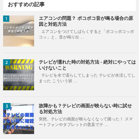
おすすめの記事
エアコンの問題？ ポコポコ音が鳴る場合の原
1
因と対処方法
エアコンをつけてしばらくすると「ポコッポコッポ
コッ」と、音が鳴り出 ...
テレビが濡れた時の対処方法 - 絶対にやっては
2
いけないこと
テレビを水で濡らしてしまった テレビが水没してし
まった こういう状 ...
故障かも？テレビの画面が映らない時に試せ
3
る対処方法
突然、テレビの画面が映らなくなって困った！ スマ
ートフォンやタブレットの普及でテ ...