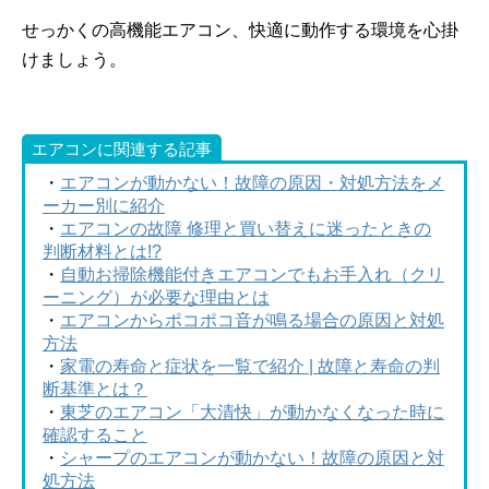
せっかくの高機能エアコン、快適に動作する環境を心掛
けましょう。
エアコンに関連する記事
・
エアコンが動かない！故障の原因・対処方法をメ
ーカー別に紹介
・
エアコンの故障 修理と買い替えに迷ったときの
判断材料とは!?
・
自動お掃除機能付きエアコンでもお手入れ（クリ
ーニング）が必要な理由とは
・
エアコンからポコポコ音が鳴る場合の原因と対処
方法
・
家電の寿命と症状を一覧で紹介 | 故障と寿命の判
断基準とは？
・
東芝のエアコン「大清快」が動かなくなった時に
確認すること
・
シャープのエアコンが動かない！故障の原因と対
処方法