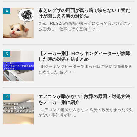
東芝レグザの画面が真っ暗で映らない！音だ
4
けが聞こえる時の対処法
突然、REGZAの画面が真っ暗になって音だけ聞こえ
る症状に！ 仕事に行く直前まで ...
【メーカー別】IHクッキングヒーターが故障
5
した時の対処方法まとめ
IHクッキングヒーターで困った時に役立つ情報をま
とめました 当ブロ ...
エアコンが動かない！故障の原因・対処方法
6
をメーカー別に紹介
エアコンの電源が入らない 冷房・暖房がまったく効
かない 室外機が動 ...