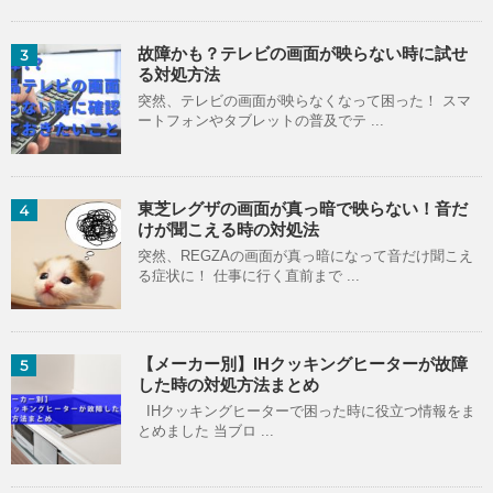
故障かも？テレビの画面が映らない時に試せ
3
る対処方法
突然、テレビの画面が映らなくなって困った！ スマ
ートフォンやタブレットの普及でテ ...
東芝レグザの画面が真っ暗で映らない！音だ
4
けが聞こえる時の対処法
突然、REGZAの画面が真っ暗になって音だけ聞こえ
る症状に！ 仕事に行く直前まで ...
【メーカー別】IHクッキングヒーターが故障
5
した時の対処方法まとめ
IHクッキングヒーターで困った時に役立つ情報をま
とめました 当ブロ ...