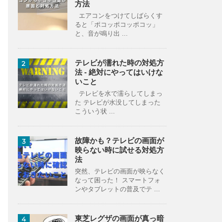
方法
エアコンをつけてしばらくす
ると「ポコッポコッポコッ」
と、音が鳴り出 ...
テレビが濡れた時の対処方
2
法 - 絶対にやってはいけな
いこと
テレビを水で濡らしてしまっ
た テレビが水没してしまった
こういう状 ...
故障かも？テレビの画面が
3
映らない時に試せる対処方
法
突然、テレビの画面が映らなく
なって困った！ スマートフォ
ンやタブレットの普及でテ ...
東芝レグザの画面が真っ暗
4