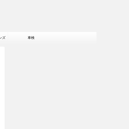
ンズ
車検