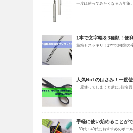
一度は使ってみたくなる万年筆。
1本で文字幅を3種類！便
筆箱もスッキリ！1本で3種類の字
人気No1のはさみ！一度
一度使ってしまうと虜に♪指名買い
手軽に使い始めることが
30代・40代におすすめのボール