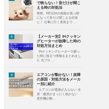
で映らない！音だけが聞こ
える時の対処法
突然、REGZAの画面が真っ暗
になって音だけ聞こえる症状
に！ 仕事に行く直前まで ...
【メーカー別】IHクッキン
5
グヒーターが故障した時の
対処方法まとめ
IHクッキングヒーターで困っ
た時に役立つ情報をまとめまし
た 当ブロ ...
エアコンが動かない！故障
6
の原因・対処方法をメーカ
ー別に紹介
エアコンの電源が入らない 冷
房・暖房がまったく効かない
室外機が動 ...