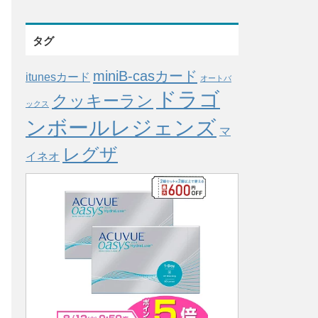
タグ
miniB-casカード
itunesカード
オートバ
ドラゴ
クッキーラン
ックス
ンボールレジェンズ
マ
レグザ
イネオ