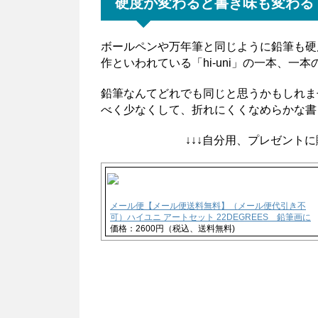
硬度が変わると書き味も変わる
ボールペンや万年筆と同じように鉛筆も硬
作といわれている「hi-uni」の一本、一
鉛筆なんてどれでも同じと思うかもしれま
べく少なくして、折れにくくなめらかな書
↓↓↓自分用、プレゼントに
メール便【メール便送料無料】（メール便代引き不
可）ハイユニ アートセット 22DEGREES 鉛筆画に
価格：2600円（税込、送料無料)