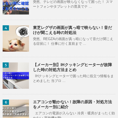
突然、テレビの画面が映らなくなって困った！ スマ
ートフォンやタブレットの普及でテ ...
東芝レグザの画面が真っ暗で映らない！音だ
4
けが聞こえる時の対処法
突然、REGZAの画面が真っ暗になって音だけ聞こえ
る症状に！ 仕事に行く直前まで ...
【メーカー別】IHクッキングヒーターが故障
5
した時の対処方法まとめ
IHクッキングヒーターで困った時に役立つ情報をま
とめました 当ブロ ...
エアコンが動かない！故障の原因・対処方法
6
をメーカー別に紹介
エアコンの電源が入らない 冷房・暖房がまったく効
かない 室外機が動 ...