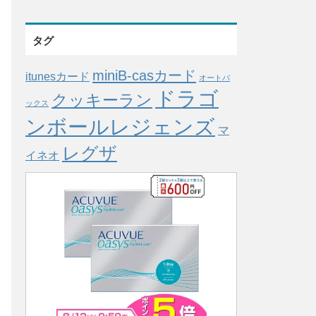
タグ
miniB-casカード
itunesカード
オートバ
ドラゴ
クッキーラン
ックス
ンボールレジェンズ
マ
レグザ
イネオ