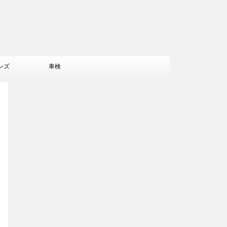
ンズ
車検