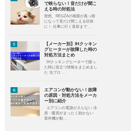
で映らない！音だけが聞こ
える時の対処法
突然、REGZAの画面が真っ暗
になって音だけ聞こえる症状
に！ 仕事に行く直前まで ...
【メーカー別】IHクッキン
5
グヒーターが故障した時の
対処方法まとめ
IHクッキングヒーターで困っ
た時に役立つ情報をまとめまし
た 当ブロ ...
エアコンが動かない！故障
6
の原因・対処方法をメーカ
ー別に紹介
エアコンの電源が入らない 冷
房・暖房がまったく効かない
室外機が動 ...