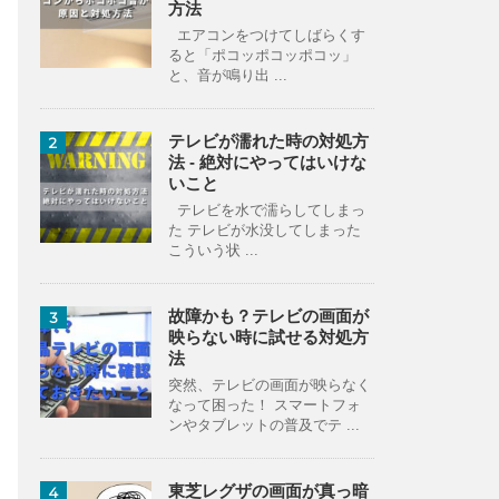
方法
エアコンをつけてしばらくす
ると「ポコッポコッポコッ」
と、音が鳴り出 ...
テレビが濡れた時の対処方
2
法 - 絶対にやってはいけな
いこと
テレビを水で濡らしてしまっ
た テレビが水没してしまった
こういう状 ...
故障かも？テレビの画面が
3
映らない時に試せる対処方
法
突然、テレビの画面が映らなく
なって困った！ スマートフォ
ンやタブレットの普及でテ ...
東芝レグザの画面が真っ暗
4