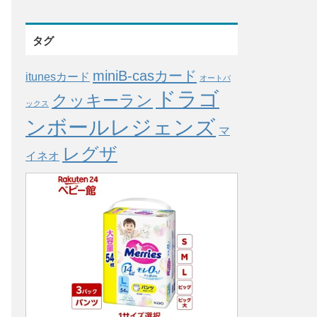
タグ
miniB-casカード
itunesカード
オートバ
ドラゴ
クッキーラン
ックス
ンボールレジェンズ
マ
レグザ
イネオ