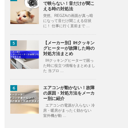
で映らない！音だけが聞こ
える時の対処法
突然、REGZAの画面が真っ暗
になって音だけ聞こえる症状
に！ 仕事に行く直前まで ...
【メーカー別】IHクッキン
5
グヒーターが故障した時の
対処方法まとめ
IHクッキングヒーターで困っ
た時に役立つ情報をまとめまし
た 当ブロ ...
エアコンが動かない！故障
6
の原因・対処方法をメーカ
ー別に紹介
エアコンの電源が入らない 冷
房・暖房がまったく効かない
室外機が動 ...