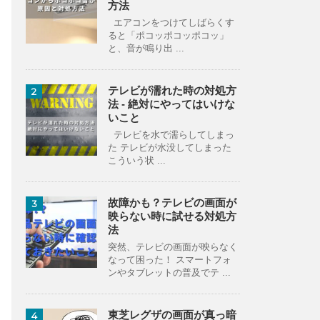
方法
エアコンをつけてしばらくす
ると「ポコッポコッポコッ」
と、音が鳴り出 ...
テレビが濡れた時の対処方
2
法 - 絶対にやってはいけな
いこと
テレビを水で濡らしてしまっ
た テレビが水没してしまった
こういう状 ...
故障かも？テレビの画面が
3
映らない時に試せる対処方
法
突然、テレビの画面が映らなく
なって困った！ スマートフォ
ンやタブレットの普及でテ ...
東芝レグザの画面が真っ暗
4