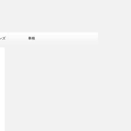
ンズ
車検