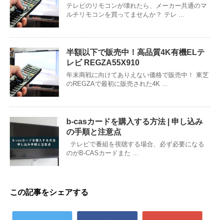
テレビのリモコンが壊れたら、メーカー共通のマ
ルチリモコンを買ってませんか？ テレ ...
半額以下で販売中！高品質4K有機ELテ
レビ REGZA55X910
年末商戦に向けてありえない価格で販売中！ 東芝
のREGZAで最初に販売された4K ...
b-casカードを購入する方法 | 申し込み
の手順と注意点
テレビで番組を視聴する場合、必ず必要になる
のがB-CASカードまた ...
この記事をシェアする