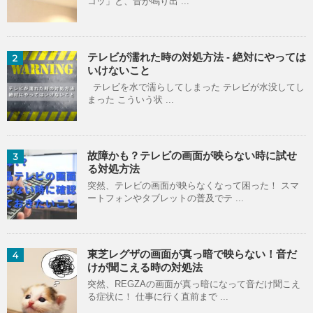
コッ」と、音が鳴り出 ...
テレビが濡れた時の対処方法 - 絶対にやっては
2
いけないこと
テレビを水で濡らしてしまった テレビが水没してし
まった こういう状 ...
故障かも？テレビの画面が映らない時に試せ
3
る対処方法
突然、テレビの画面が映らなくなって困った！ スマ
ートフォンやタブレットの普及でテ ...
東芝レグザの画面が真っ暗で映らない！音だ
4
けが聞こえる時の対処法
突然、REGZAの画面が真っ暗になって音だけ聞こえ
る症状に！ 仕事に行く直前まで ...