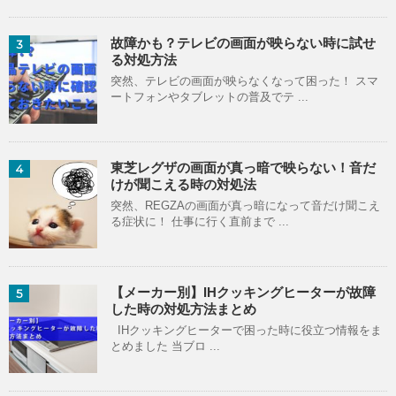
故障かも？テレビの画面が映らない時に試せ
3
る対処方法
突然、テレビの画面が映らなくなって困った！ スマ
ートフォンやタブレットの普及でテ ...
東芝レグザの画面が真っ暗で映らない！音だ
4
けが聞こえる時の対処法
突然、REGZAの画面が真っ暗になって音だけ聞こえ
る症状に！ 仕事に行く直前まで ...
【メーカー別】IHクッキングヒーターが故障
5
した時の対処方法まとめ
IHクッキングヒーターで困った時に役立つ情報をま
とめました 当ブロ ...