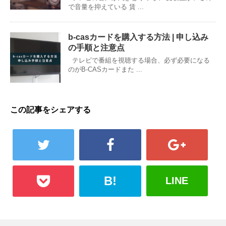
で音量を抑えている 賃 ...
b-casカードを購入する方法 | 申し込み
の手順と注意点
テレビで番組を視聴する場合、必ず必要になる
のがB-CASカードまた ...
この記事をシェアする
B!
LINE