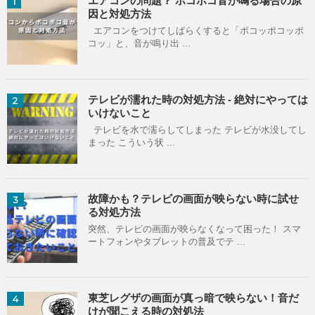
エアコンの問題？ ポコポコ音が鳴る場合の原
1
因と対処方法
エアコンをつけてしばらくすると「ポコッポコッポ
コッ」と、音が鳴り出 ...
テレビが濡れた時の対処方法 - 絶対にやっては
2
いけないこと
テレビを水で濡らしてしまった テレビが水没してし
まった こういう状 ...
故障かも？テレビの画面が映らない時に試せ
3
る対処方法
突然、テレビの画面が映らなくなって困った！ スマ
ートフォンやタブレットの普及でテ ...
東芝レグザの画面が真っ暗で映らない！音だ
4
けが聞こえる時の対処法