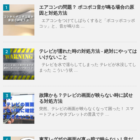
エアコンの問題？ ポコポコ音が鳴る場合の原
1
因と対処方法
エアコンをつけてしばらくすると「ポコッポコッポ
コッ」と、音が鳴り出 ...
テレビが濡れた時の対処方法 - 絶対にやっては
2
いけないこと
テレビを水で濡らしてしまった テレビが水没してし
まった こういう状 ...
故障かも？テレビの画面が映らない時に試せ
3
る対処方法
突然、テレビの画面が映らなくなって困った！ スマ
ートフォンやタブレットの普及でテ ...
東芝レグザの画面が真っ暗で映らない！音だ
4