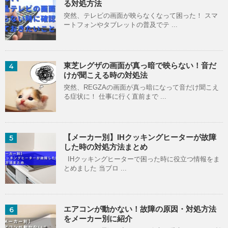
る対処方法
突然、テレビの画面が映らなくなって困った！ スマ
ートフォンやタブレットの普及でテ ...
東芝レグザの画面が真っ暗で映らない！音だ
4
けが聞こえる時の対処法
突然、REGZAの画面が真っ暗になって音だけ聞こえ
る症状に！ 仕事に行く直前まで ...
【メーカー別】IHクッキングヒーターが故障
5
した時の対処方法まとめ
IHクッキングヒーターで困った時に役立つ情報をま
とめました 当ブロ ...
エアコンが動かない！故障の原因・対処方法
6
をメーカー別に紹介