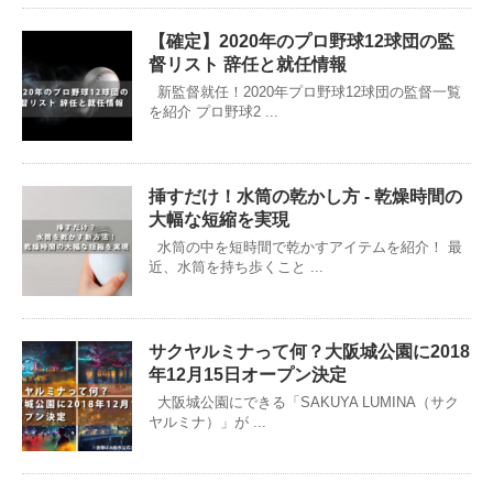
【確定】2020年のプロ野球12球団の監
督リスト 辞任と就任情報
新監督就任！2020年プロ野球12球団の監督一覧
を紹介 プロ野球2 ...
挿すだけ！水筒の乾かし方 - 乾燥時間の
大幅な短縮を実現
水筒の中を短時間で乾かすアイテムを紹介！ 最
近、水筒を持ち歩くこと ...
サクヤルミナって何？大阪城公園に2018
年12月15日オープン決定
大阪城公園にできる「SAKUYA LUMINA（サク
ヤルミナ）」が ...