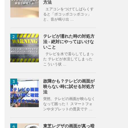
方法
エアコンをつけてしばらくす
ると「ポコッポコッポコッ」
と、音が鳴り出 ...
テレビが濡れた時の対処方
2
法 - 絶対にやってはいけな
いこと
テレビを水で濡らしてしまっ
た テレビが水没してしまった
こういう状 ...
故障かも？テレビの画面が
3
映らない時に試せる対処方
法
突然、テレビの画面が映らなく
なって困った！ スマートフォ
ンやタブレットの普及でテ ...
東芝レグザの画面が真っ暗
4