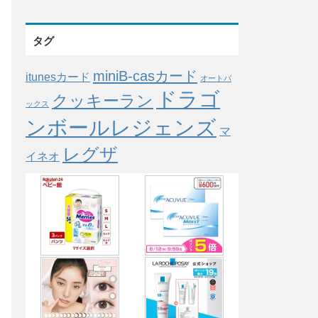
タグ
miniB-casカード
itunesカード
オートバ
ドラゴ
クッキーラン
ックス
ンボールレジェンズ
マ
レグザ
イネオ