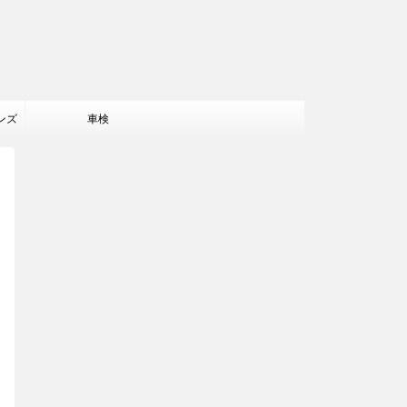
ンズ
車検