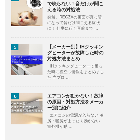
で映らない！音だけが聞こ
える時の対処法
突然、REGZAの画面が真っ暗
になって音だけ聞こえる症状
に！ 仕事に行く直前まで ...
【メーカー別】IHクッキン
5
グヒーターが故障した時の
対処方法まとめ
IHクッキングヒーターで困っ
た時に役立つ情報をまとめまし
た 当ブロ ...
エアコンが動かない！故障
6
の原因・対処方法をメーカ
ー別に紹介
エアコンの電源が入らない 冷
房・暖房がまったく効かない
室外機が動 ...