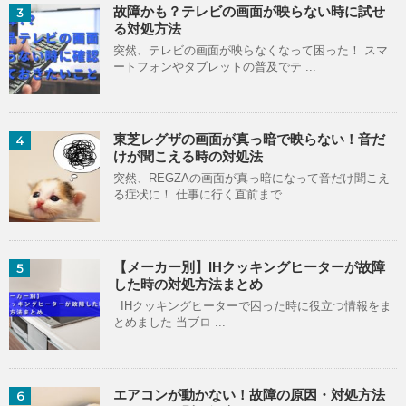
故障かも？テレビの画面が映らない時に試せ
3
る対処方法
突然、テレビの画面が映らなくなって困った！ スマ
ートフォンやタブレットの普及でテ ...
東芝レグザの画面が真っ暗で映らない！音だ
4
けが聞こえる時の対処法
突然、REGZAの画面が真っ暗になって音だけ聞こえ
る症状に！ 仕事に行く直前まで ...
【メーカー別】IHクッキングヒーターが故障
5
した時の対処方法まとめ
IHクッキングヒーターで困った時に役立つ情報をま
とめました 当ブロ ...
エアコンが動かない！故障の原因・対処方法
6