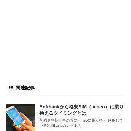
関連記事
Softbankから格安SIM（mineo）に乗り
換えるタイミングとは
契約更新期間中の間にmineoに乗り換え 使用して
いるSoftbankのスマホの ...