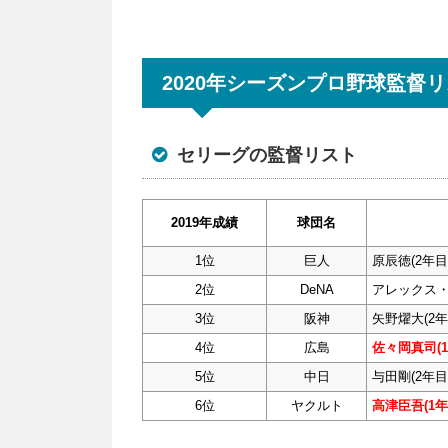
2020年シーズンプロ野球監督
セリーグの監督リスト
2019年成績
球団名
1位
巨人
原辰徳(2年目
2位
DeNA
アレックス・
3位
阪神
矢野燿大(2年
4位
広島
佐々岡真司(1
5位
中日
与田剛(2年目
6位
ヤクルト
高津臣吾(1年