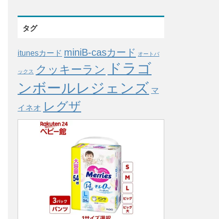
タグ
miniB-casカード
itunesカード
オートバ
ドラゴ
クッキーラン
ックス
ンボールレジェンズ
マ
レグザ
イネオ