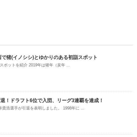
西で猪(イノシシ)とゆかりのある初詣スポット
ットを紹介 2019年は猪年（亥年 ...
退！ドラフト6位で入団、リーグ3連覇を達成！
井貴浩選手が引退を表明しました。 1998年に ...