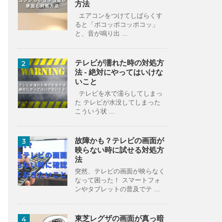
方法
エアコンをつけてしばらくす
ると「ポコッポコッポコッ」
と、音が鳴り出 ...
テレビが濡れた時の対処方
2
法 - 絶対にやってはいけな
いこと
テレビを水で濡らしてしまっ
た テレビが水没してしまった
こういう状 ...
故障かも？テレビの画面が
3
映らない時に試せる対処方
法
突然、テレビの画面が映らなく
なって困った！ スマートフォ
ンやタブレットの普及でテ ...
東芝レグザの画面が真っ暗
4