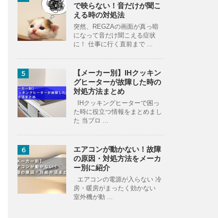
で映らない！音だけが聞こ
える時の対処法
突然、REGZAの画面が真っ暗
になって音だけ聞こえる症状
に！ 仕事に行く直前まで ...
【メーカー別】IHクッキン
5
グヒーターが故障した時の
対処方法まとめ
IHクッキングヒーターで困っ
た時に役立つ情報をまとめまし
た 当ブロ ...
エアコンが動かない！故障
6
の原因・対処方法をメーカ
ー別に紹介
エアコンの電源が入らない 冷
房・暖房がまったく効かない
室外機が動 ...