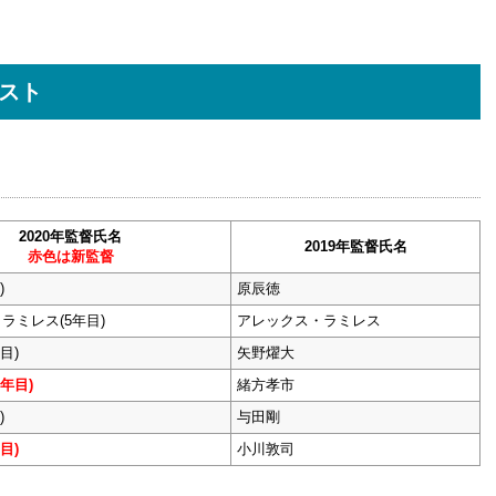
リスト
2020年監督氏名
2019年監督氏名
赤色は新監督
)
原辰徳
ラミレス(5年目)
アレックス・ラミレス
目)
矢野燿大
年目)
緒方孝市
)
与田剛
目)
小川敦司