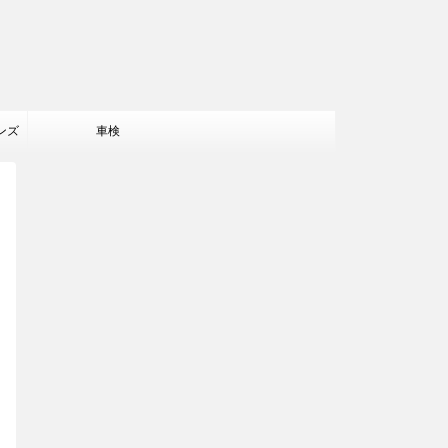
ンズ
車検