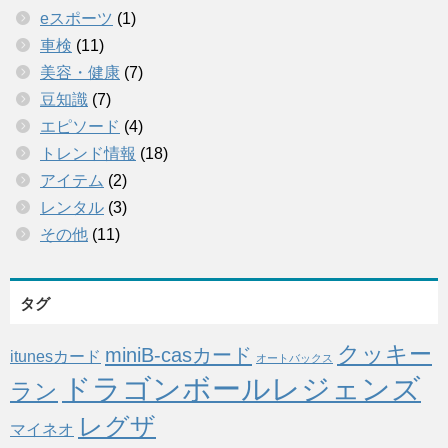
eスポーツ
(1)
車検
(11)
美容・健康
(7)
豆知識
(7)
エピソード
(4)
トレンド情報
(18)
アイテム
(2)
レンタル
(3)
その他
(11)
タグ
クッキー
miniB-casカード
itunesカード
オートバックス
ドラゴンボールレジェンズ
ラン
レグザ
マイネオ