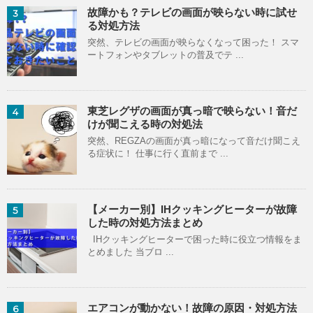
故障かも？テレビの画面が映らない時に試せ
3
る対処方法
突然、テレビの画面が映らなくなって困った！ スマ
ートフォンやタブレットの普及でテ ...
東芝レグザの画面が真っ暗で映らない！音だ
4
けが聞こえる時の対処法
突然、REGZAの画面が真っ暗になって音だけ聞こえ
る症状に！ 仕事に行く直前まで ...
【メーカー別】IHクッキングヒーターが故障
5
した時の対処方法まとめ
IHクッキングヒーターで困った時に役立つ情報をま
とめました 当ブロ ...
エアコンが動かない！故障の原因・対処方法
6