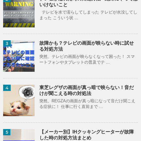
いけないこと
テレビを水で濡らしてしまった テレビが水没してし
まった こういう状 ...
故障かも？テレビの画面が映らない時に試せ
3
る対処方法
突然、テレビの画面が映らなくなって困った！ スマ
ートフォンやタブレットの普及でテ ...
東芝レグザの画面が真っ暗で映らない！音だ
4
けが聞こえる時の対処法
突然、REGZAの画面が真っ暗になって音だけ聞こえ
る症状に！ 仕事に行く直前まで ...
【メーカー別】IHクッキングヒーターが故障
5
した時の対処方法まとめ