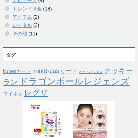
エピソード
(4)
トレンド情報
(18)
アイテム
(2)
レンタル
(3)
その他
(11)
タグ
クッキー
miniB-casカード
itunesカード
オートバックス
ドラゴンボールレジェンズ
ラン
レグザ
マイネオ