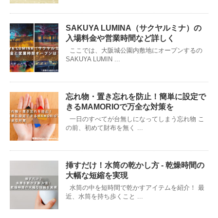
SAKUYA LUMINA（サクヤルミナ）の
入場料金や営業時間など詳しく
ここでは、大阪城公園内敷地にオープンするの
SAKUYA LUMIN ...
忘れ物・置き忘れを防止！簡単に設定で
きるMAMORIOで万全な対策を
一日のすべてが台無しになってしまう忘れ物 こ
の前、初めて財布を無く ...
挿すだけ！水筒の乾かし方 - 乾燥時間の
大幅な短縮を実現
水筒の中を短時間で乾かすアイテムを紹介！ 最
近、水筒を持ち歩くこと ...