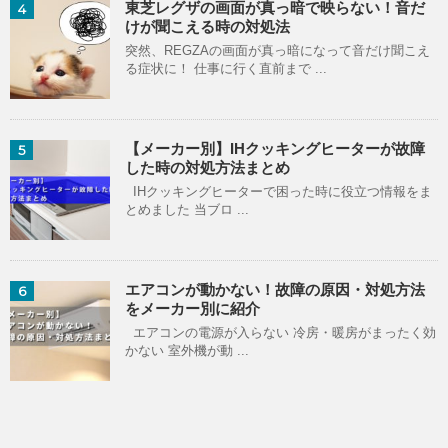
東芝レグザの画面が真っ暗で映らない！音だ
4
けが聞こえる時の対処法
突然、REGZAの画面が真っ暗になって音だけ聞こえ
る症状に！ 仕事に行く直前まで ...
【メーカー別】IHクッキングヒーターが故障
5
した時の対処方法まとめ
IHクッキングヒーターで困った時に役立つ情報をま
とめました 当ブロ ...
エアコンが動かない！故障の原因・対処方法
6
をメーカー別に紹介
エアコンの電源が入らない 冷房・暖房がまったく効
かない 室外機が動 ...