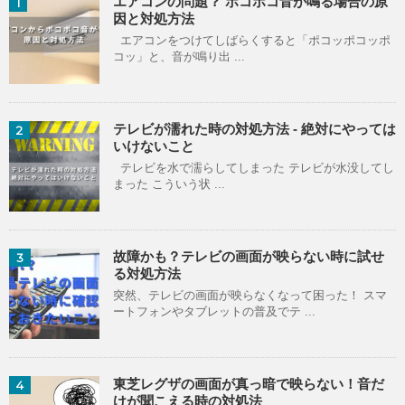
エアコンの問題？ ポコポコ音が鳴る場合の原
1
因と対処方法
エアコンをつけてしばらくすると「ポコッポコッポ
コッ」と、音が鳴り出 ...
テレビが濡れた時の対処方法 - 絶対にやっては
2
いけないこと
テレビを水で濡らしてしまった テレビが水没してし
まった こういう状 ...
故障かも？テレビの画面が映らない時に試せ
3
る対処方法
突然、テレビの画面が映らなくなって困った！ スマ
ートフォンやタブレットの普及でテ ...
東芝レグザの画面が真っ暗で映らない！音だ
4
けが聞こえる時の対処法