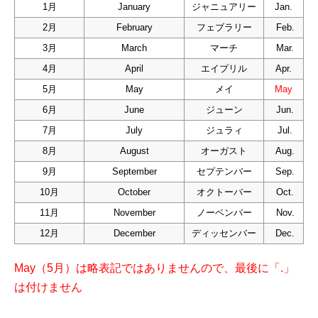
1月
January
ジャニュアリー
Jan.
2月
February
フェブラリー
Feb.
3月
March
マーチ
Mar.
4月
April
エイプリル
Apr.
5月
May
メイ
May
6月
June
ジューン
Jun.
7月
July
ジュラィ
Jul.
8月
August
オーガスト
Aug.
9月
September
セプテンバー
Sep.
10月
October
オクトーバー
Oct.
11月
November
ノーベンバー
Nov.
12月
December
ディッセンバー
Dec.
May（5月）は略表記ではありませんので、最後に「.」
は付けません