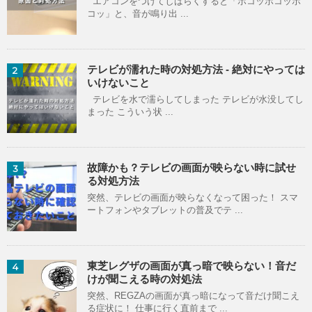
エアコンをつけてしばらくすると「ポコッポコッポ
コッ」と、音が鳴り出 ...
テレビが濡れた時の対処方法 - 絶対にやっては
2
いけないこと
テレビを水で濡らしてしまった テレビが水没してし
まった こういう状 ...
故障かも？テレビの画面が映らない時に試せ
3
る対処方法
突然、テレビの画面が映らなくなって困った！ スマ
ートフォンやタブレットの普及でテ ...
東芝レグザの画面が真っ暗で映らない！音だ
4
けが聞こえる時の対処法
突然、REGZAの画面が真っ暗になって音だけ聞こえ
る症状に！ 仕事に行く直前まで ...